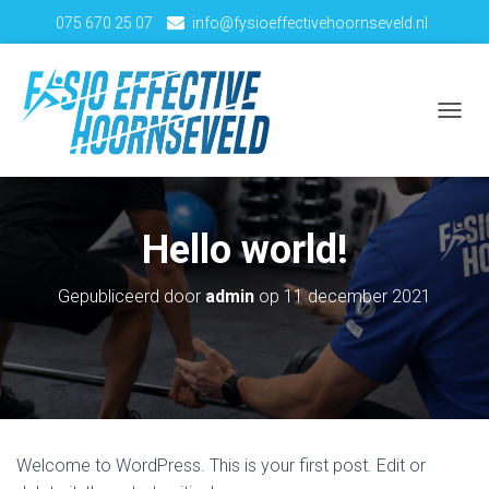
075 670 25 07
info@fysioeffectivehoornseveld.nl
Tjotterlaan 14C – 1503 LB Zaandam
T
O
G
G
L
Hello world!
E
N
Gepubliceerd door
admin
op
11 december 2021
A
V
I
G
A
T
I
Welcome to WordPress. This is your first post. Edit or
E